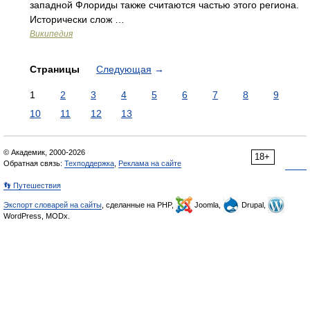
западной Флориды также считаются частью этого региона.
Исторически слож …
Википедия
Страницы
Следующая
→
1
2
3
4
5
6
7
8
9
10
11
12
13
© Академик, 2000-2026
18+
Обратная связь:
Техподдержка
,
Реклама на сайте
👣 Путешествия
Экспорт словарей на сайты
, сделанные на PHP,
Joomla,
Drupal,
WordPress, MODx.