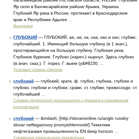
Кагальницком районе Ростовской области, Россия. Глубокий
Яр село в Бахчисарайском районе Крыма, Украина.
Глубокий Яр река в России, протекает в Краснодарском
крае и Республике Адыгея …
Википедия
ГЛУБОКИЙ
— ГЛУБОКИЙ, ая, ое; ок, ока, око и око; глубже;
4
глубочайший. 1. Имеющий большую глубину (в 1 знач.),
простирающийся на большую глубину. Глубокая река.
Глубокое бурение. Глубоко (нареч.) нырнул. Здесь глубоко
(в знач. сказ.). Г. порез. Г. выем (у&#8230; …
Толковый словарь Ожегова
глубокий
— глубокий, кратк. ф. глубок, глубока, глубоко и
5
глубоко, глубоки и глубоки; сравн. ст. глубже; превосходн. ст.
глубочайший …
Словарь трудностей произношения и ударения в современном
русском языке
глубокий
— &mdash; [http://slovarionline.ru/anglo russkiy
6
slovar neftegazovoy promyishlennosti/] Тематики
нефтегазовая промышленность EN deep horizon …
Справочник технического переводчика