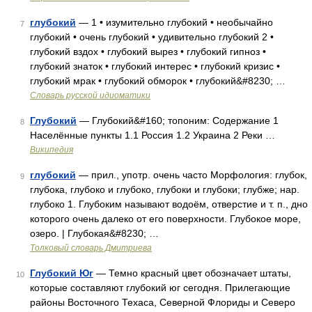
глубокий
— 1 • изумительно глубокий • необычайно
7
глубокий • очень глубокий • удивительно глубокий 2 •
глубокий вздох • глубокий вырез • глубокий гипноз •
глубокий знаток • глубокий интерес • глубокий кризис •
глубокий мрак • глубокий обморок • глубокий&#8230; …
Словарь русской идиоматики
Глубокий
— Глубокий&#160; топоним: Содержание 1
8
Населённые пункты 1.1 Россия 1.2 Украина 2 Реки …
Википедия
глубокий
— прил., употр. очень часто Морфология: глубок,
9
глубока, глубоко и глубоко, глубоки и глубоки; глубже; нар.
глубоко 1. Глубоким называют водоём, отверстие и т. п., дно
которого очень далеко от его поверхности. Глубокое море,
озеро. | Глубокая&#8230; …
Толковый словарь Дмитриева
Глубокий Юг
— Темно красный цвет обозначает штаты,
10
которые составляют глубокий юг сегодня. Прилегающие
районы Восточного Техаса, Северной Флориды и Северо